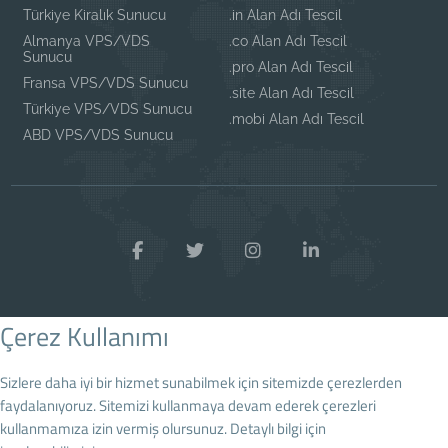
Türkiye Kiralık Sunucu
.in Alan Adı Tescil
Almanya VPS/VDS
.co Alan Adı Tescil
Sunucu
.pro Alan Adı Tescil
Fransa VPS/VDS Sunucu
.site Alan Adı Tescil
Türkiye VPS/VDS Sunucu
.mobi Alan Adı Tescil
ABD VPS/VDS Sunucu
Çerez Kullanımı
Sizlere daha iyi bir hizmet sunabilmek için sitemizde çerezlerden
faydalanıyoruz. Sitemizi kullanmaya devam ederek çerezleri
kullanmamıza izin vermiş olursunuz. Detaylı bilgi için
Çerez Politikamızı