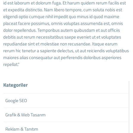
id est laborum et dolorum fuga. Et harum quidem rerum facilis est
et expedita distinctio. Nam libero tempore, cum soluta nobis est
eligendi optio cumque nihil impedit quo minus id quod maxime
placeat facere possimus, omnis voluptas assumenda est, omnis
dolor repellendus. Temporibus autem quibusdam et aut officiis
debitis aut rerum necessitatibus saepe eveniet ut et voluptates
repudiandae sint et molestiae non recusandae. Itaque earum
rerum hic tenetur a sapiente delectus, ut aut reiciendis voluptatibus
maiores alias consequatur aut perferendis doloribus asperiores
repellat."
Kategoriler
Google SEO
Grafik & Web Tasarım
Reklam & Tanıtım