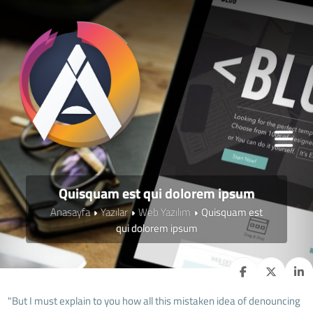
Quisquam est qui dolorem ipsum
Anasayfa
Yazılar
Web Yazılım
Quisquam est
qui dolorem ipsum
"But I must explain to you how all this mistaken idea of denouncing