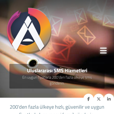
Uluslararası SMS Hizmetleri
En uygun fiyatlarla 200'den fazla ülkeye sms
gönderin.
200'den fazla ülkeye hızlı, güvenilir ve uygun